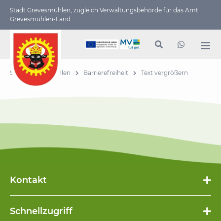
Stadt Grevesmühlen, zugleich Verwaltungs­behörde für das Amt
Grevesmühlen-Land
Stadt Grevesmühlen
Barrierefreiheit
Text vergrößern
Kontakt
Schnellzugriff