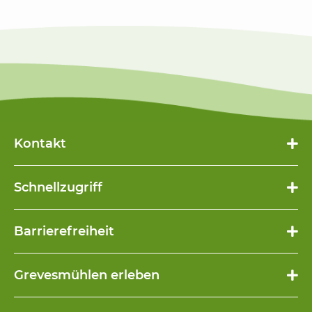
Kontakt
Schnellzugriff
Navigation
Barrierefreiheit
überspringen
Navigation
Grevesmühlen erleben
überspringen