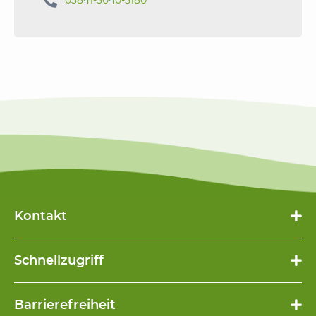

03841-3040-5180
Kontakt
Schnellzugriff
Navigation
Barrierefreiheit
überspringen