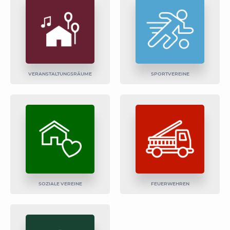
VERANSTALTUNGS­RÄUME
SPORTVEREINE
SOZIALE VEREINE
FEUERWEHREN