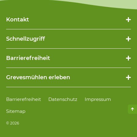
Kontakt
Schnellzugriff
Navigation
Barrierefreiheit
überspringen
Navigation
Grevesmühlen erleben
überspringen
Navigation
Barrierefreiheit
Datenschutz
Impressum
überspringen
Sitemap
© 2026