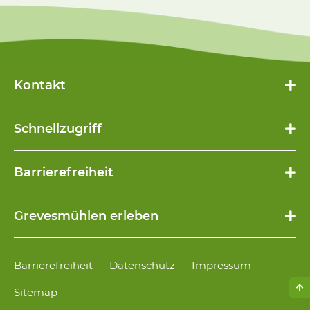
Kontakt
Schnellzugriff
Navigation
Barrierefreiheit
überspringen
Navigation
Grevesmühlen erleben
überspringen
Navigation
Barrierefreiheit
Datenschutz
Impressum
überspringen
Sitemap