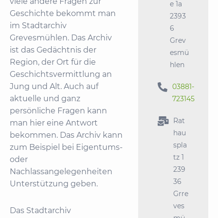
viele andere Fragen zur
e 1a
Geschichte bekommt man
2393
im Stadtarchiv
6
Grevesmühlen. Das Archiv
Grev
ist das Gedächtnis der
esmü
Region, der Ort für die
hlen
Geschichtsvermittlung an
Jung und Alt. Auch auf

03881-
aktuelle und ganz
723145
persönliche Fragen kann

Rat
man hier eine Antwort
hau
bekommen. Das Archiv kann
spla
zum Beispiel bei Eigentums-
tz 1
oder
239
Nachlassangelegenheiten
36
Unterstützung geben.
Grre
ves
Das Stadtarchiv