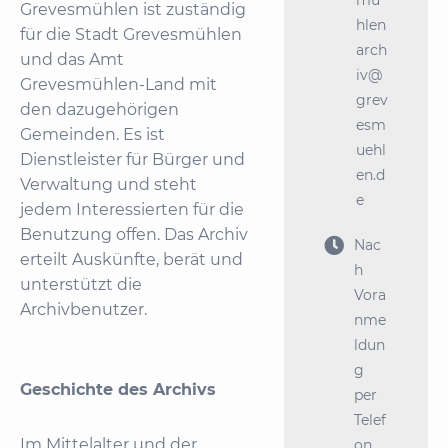
mü
Grevesmühlen ist zuständig
hlen
für die Stadt Grevesmühlen
arch
und das Amt
iv@
Grevesmühlen-Land mit
grev
den dazugehörigen
esm
Gemeinden. Es ist
uehl
Dienstleister für Bürger und
en.d
Verwaltung und steht
e
jedem Interessierten für die
Benutzung offen. Das Archiv

Nac
erteilt Auskünfte, berät und
h
unterstützt die
Vora
Archivbenutzer.
nme
ldun
g
Geschichte des Archivs
per
Telef
Im Mittelalter und der
on