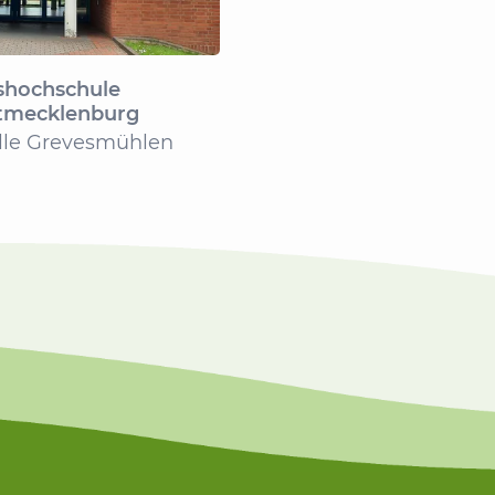
shochschule
tmecklenburg
lle Grevesmühlen