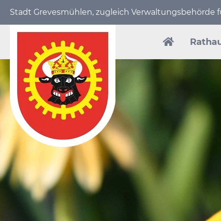
Stadt Grevesmühlen, zugleich Verwaltungs­behörde
Navigation
überspring
Ratha