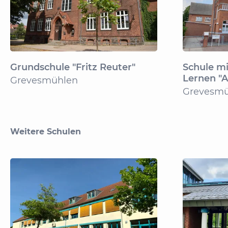
Grundschule "Fritz Reuter"
Schule m
Lernen "A
Grevesmühlen
Grevesmü
Weitere Schulen